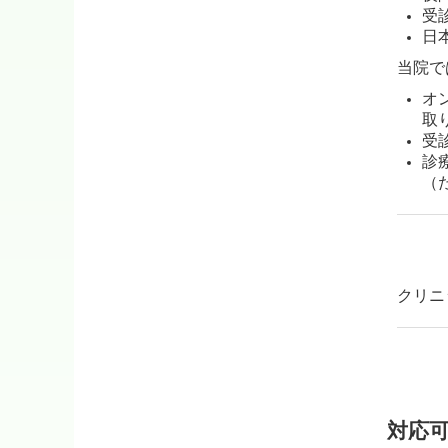
受
日
当院で
オ
取
受
診
（
クリニ
対応