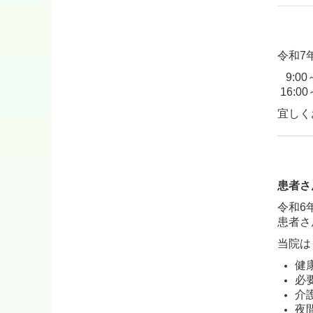
令和7
9:00～
16:00
宜しく
患者さ
令和6
患者さ
当院は
健
必
介
夜