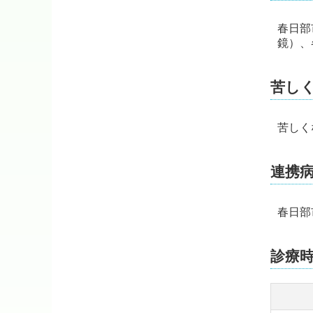
春日部
鏡）、
苦し
苦しく
連携
春日部
診療