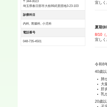
〒344-0023
宜しく
埼玉県春日部市大枝89武里団地3-23-103
診療科目
内科, 胃腸科, 小児科
夏期休
電話番号
8/10
宜しく
048-735-4501
令和8
40歳
肺
大
肝
乳
20歳
子