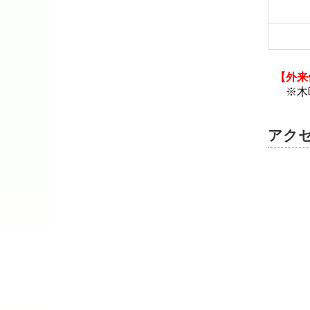
【外来
※木
アク