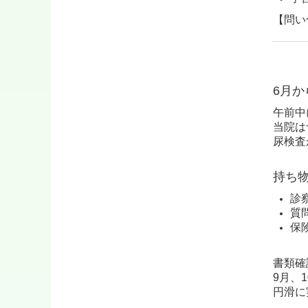
【問い合
6月
午前中
当院は
尿検査
持ち
診
質
保
書類確
9月、
円滑に