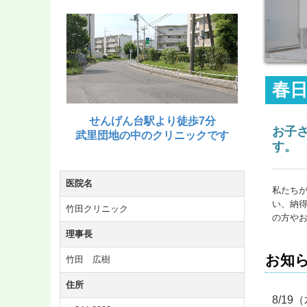
春日
せんげん台駅より徒歩7分
お子
武里団地の中のクリニックです
す。
医院名
私たち
い、納
竹田クリニック
の方や
理事長
お知
竹田 広樹
住所
8/1