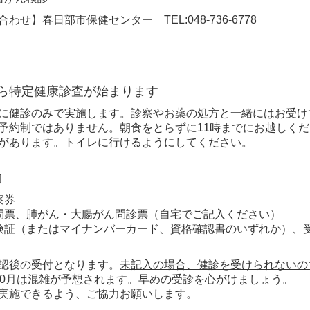
わせ】春日部市保健センター TEL:048-736-6778
から特定健康診査が始まります
に健診のみで実施します。
診察やお薬の処方と一緒にはお受け
予約制ではありません。朝食をとらずに11時までにお越しく
があります。トイレに行けるようにしてください。
物
察券
問票、肺がん・大腸がん問診票（自宅でご記入ください）
険証（またはマイナンバーカード、資格確認書のいずれか）、
認後の受付となります。
未記入の場合、健診を受けられないの
10月は混雑が予想されます。早めの受診を心がけましょう。
実施できるよう、ご協力お願いします。